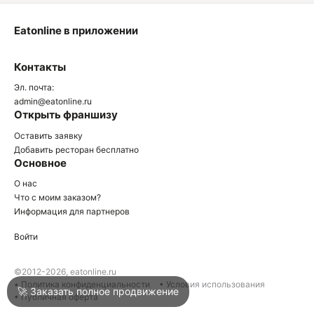
Eatonline в приложении
О
Контакты
О
Эл. почта:
admin@eatonline.ru
Открыть франшизу
Оставить заявку
Добавить ресторан бесплатно
Основное
Войти
О нас
Что с моим заказом?
Информация для партнеров
Город
Нижний Тагил
Войти
Написать в техподдержку
©2012-2026, eatonline.ru
• Политика конфиденциальности
• Условия использования
🚀 Заказать полное продвижение
• Публичная оферта