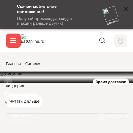
Скачай мобильное
номер
приложение!
SMS-
Получай промокоды, скидки
сообщение
Eatonline
и акции раньше других!
с
Акции
кодом
подтверждения
О сервисе
Главная
Сицилия
Время доставки:
Откры
пиццерия
Вход / регистрация
Сицилия
Читать дальше
Нет оценок
Отзывов нет
Информация